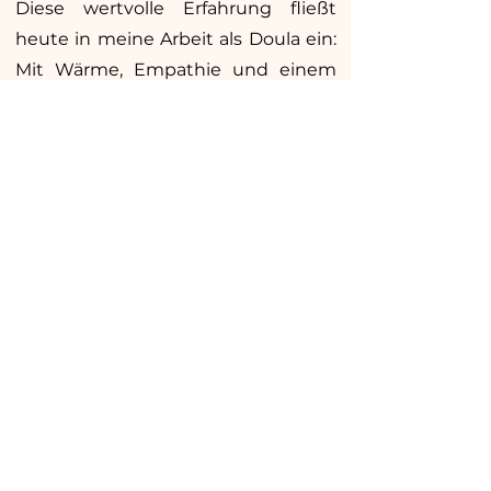
Diese wertvolle Erfahrung fließt
heute in meine Arbeit als Doula ein:
Mit Wärme, Empathie und einem
offenen Herzen schaffe ich einen
Raum, in dem Schwangere/
Gebärende/Mütter sich gesehen,
gehalten und bestärkt fühlen.
Ich möchte Gebärende in ihrer
Urkraft stärken und sie daran
erinnern, ihrem Körper und dem
natürlichen Prozess der Geburt zu
vertrauen..
Kostenloses Erstgespräch anfragen